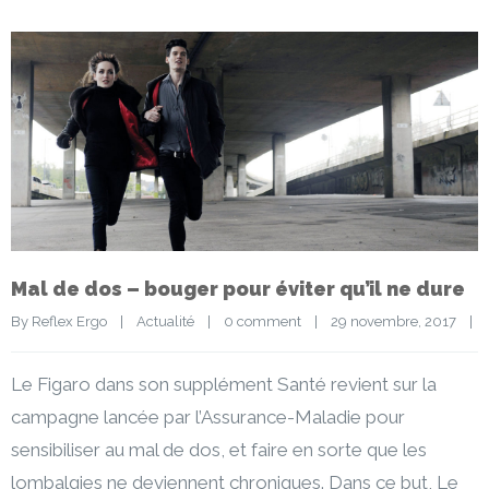
Mal de dos – bouger pour éviter qu’il ne dure
By 
Reflex Ergo
|
Actualité
|
0 comment
|
29 novembre, 2017    
|
Le Figaro dans son supplément Santé revient sur la
campagne lancée par l’Assurance-Maladie pour
sensibiliser au mal de dos, et faire en sorte que les
lombalgies ne deviennent chroniques. Dans ce but, Le