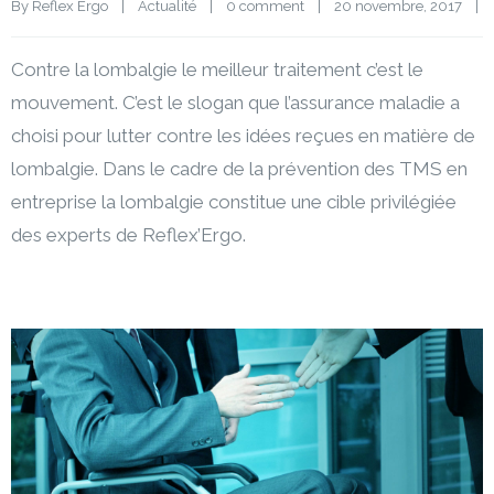
By 
Reflex Ergo
|
Actualité
|
0 comment
|
20 novembre, 2017    
|
Contre la lombalgie le meilleur traitement c’est le
mouvement. C’est le slogan que l’assurance maladie a
choisi pour lutter contre les idées reçues en matière de
lombalgie. Dans le cadre de la prévention des TMS en
entreprise la lombalgie constitue une cible privilégiée
des experts de Reflex’Ergo.