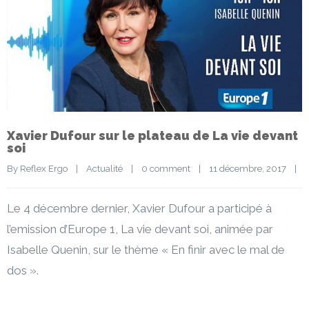
Xavier Dufour sur le plateau de La vie devant
soi
By 
Reflex Ergo
|
Actualité
|
0 comment
|
11 décembre, 2017    
|
Le 4 décembre dernier, Xavier Dufour a participé à
l’emission d’Europe 1, La vie devant soi, animée par
Isabelle Quenin, sur le thème « En finir avec le mal de
dos ».