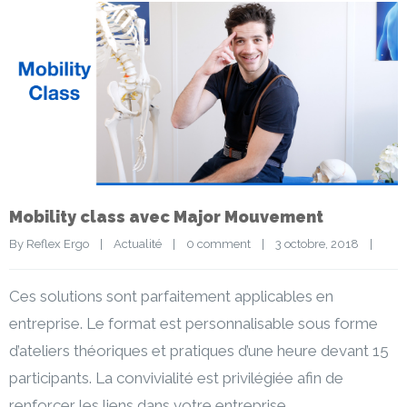
Mobility class avec Major Mouvement
By 
Reflex Ergo
|
Actualité
|
0 comment
|
3 octobre, 2018    
|
Ces solutions sont parfaitement applicables en
entreprise. Le format est personnalisable sous forme
d’ateliers théoriques et pratiques d’une heure devant 15
participants. La convivialité est privilégiée afin de
renforcer les liens dans votre entreprise.