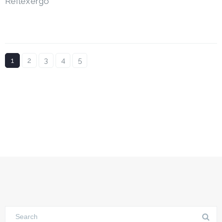
Reflex’ergo
1
2
3
4
5