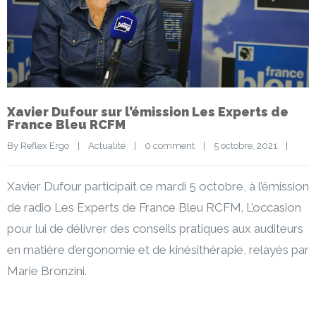
Xavier Dufour sur l’émission Les Experts de
France Bleu RCFM
By 
Reflex Ergo
|
Actualité
|
0 comment
|
5 octobre, 2021    
|
Xavier Dufour participait ce mardi 5 octobre, à l’émission
de radio Les Experts de France Bleu RCFM. L’occasion
pour lui de délivrer des conseils pratiques aux auditeurs
en matière d’ergonomie et de kinésithérapie, relayés par
Marie Bronzini.