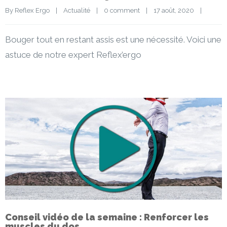
By 
Reflex Ergo
|
Actualité
|
0 comment
|
17 août, 2020    
|
Bouger tout en restant assis est une nécessité. Voici une
astuce de notre expert Reflex’ergo
Conseil vidéo de la semaine : Renforcer les
muscles du dos