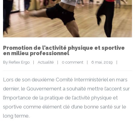
Promotion de l’activité physique et sportive
en milieu professionnel
By 
Reflex Ergo
|
Actualité
|
0 comment
|
6 mai, 2019    
|
Lors de son deuxième Comité Interministériel en mars
dernier, le Gouvernement a souhaité mettre l’accent sur
l’importance de la pratique de l’activité physique et
sportive comme élément clé d’une bonne santé sur le
long terme.