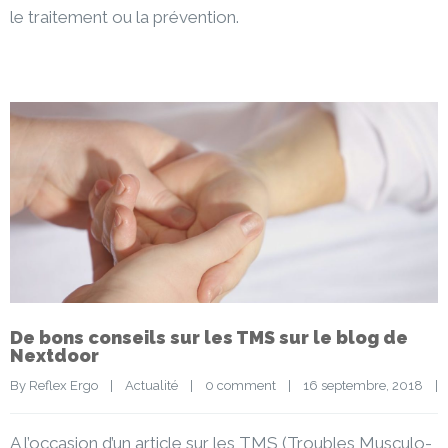
le traitement ou la prévention.
De bons conseils sur les TMS sur le blog de
Nextdoor
By 
Reflex Ergo
|
Actualité
|
0 comment
|
16 septembre, 2018    
|
A l’occasion d’un article sur les TMS (Troubles Musculo-