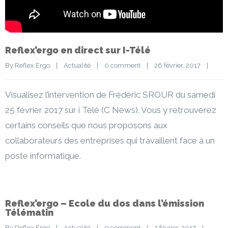
Reflex’ergo en direct sur I-Télé
By 
Reflex Ergo
|
Actualité
|
0 comment
|
26 février, 2017    
|
Visualisez l’intervention de Frédéric SROUR du samedi
25 février 2017 sur i Télé (C News). Vous y retrouverez
certains conseils que nous proposons aux
collaborateurs des entreprises qui travaillent face à un
poste informatique.
Reflex’ergo – Ecole du dos dans l’émission
Télématin
By 
Reflex Ergo
|
Actualité
|
0 comment
|
2 février, 2017    
|