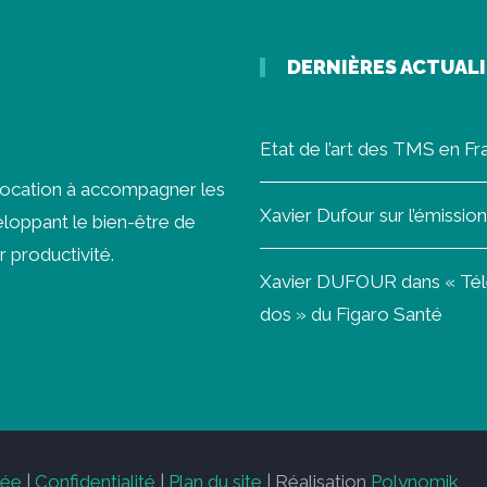
DERNIÈRES ACTUAL
Etat de l’art des TMS en F
vocation à accompagner les
Xavier Dufour sur l’émissi
loppant le bien-être de
r productivité.
Xavier DUFOUR dans « Télét
dos » du Figaro Santé
vée
|
Confidentialité
|
Plan du site
| Réalisation
Polynomik