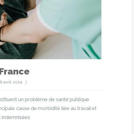
 France
6 avril, 2024    
|
stituent un problème de santé publique
cipale cause de morbidité liée au travail et
s indemnisées