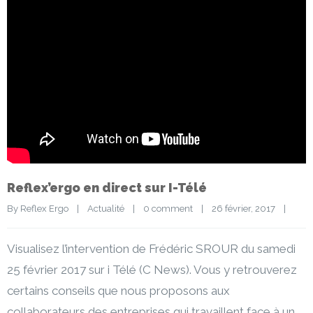
Reflex’ergo en direct sur I-Télé
By 
Reflex Ergo
|
Actualité
|
0 comment
|
26 février, 2017    
|
Visualisez l’intervention de Frédéric SROUR du samedi
25 février 2017 sur i Télé (C News). Vous y retrouverez
certains conseils que nous proposons aux
collaborateurs des entreprises qui travaillent face à un