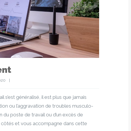
ent
20    
|
 s’est généralisé, il est plus que jamais
ition ou l’aggravation de troubles musculo-
n du poste de travail ou d’un excès de
os côtés et vous accompagne dans cette