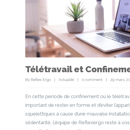
Télétravail et Confinem
By 
Reflex Ergo
|
Actualité
|
0 comment
|
29 mars, 20
En cette période de confinement où le télétravail
important de rester en forme et d’éviter l’appar
squelettiques à cause d’une mauvaise installatio
sédentarité. L’équipe de Reflexergo reste à v