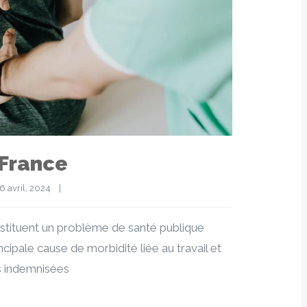
 France
6 avril, 2024    
|
stituent un problème de santé publique
cipale cause de morbidité liée au travail et
s indemnisées