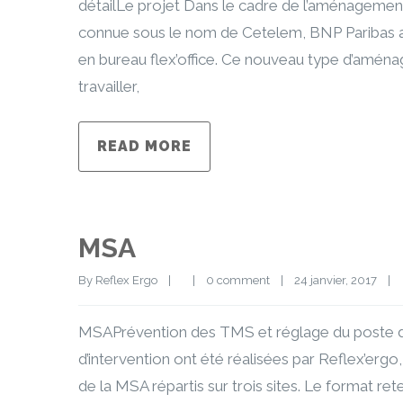
détailLe projet Dans le cadre de l’aménagement 
connue sous le nom de Cetelem, BNP Paribas a 
en bureau flex’office. Ce nouveau type d’amén
travailler,
READ MORE
MSA
By 
Reflex Ergo
|
|
0 comment
|
24 janvier, 2017    
|
MSAPrévention des TMS et réglage du poste de 
d’intervention ont été réalisées par Reflex’ergo,
de la MSA répartis sur trois sites. Le format re