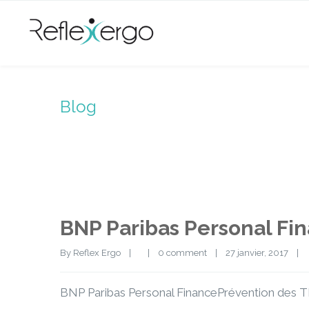
Blog
BNP Paribas Personal Fi
By 
Reflex Ergo
|
|
0 comment
|
27 janvier, 2017    
|
BNP Paribas Personal FinancePrévention des TMS