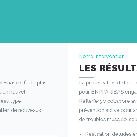
Notre intervention
LES RÉSUL
inance, filiale plus
La préservation de la san
é un nouvel
pour BNPPARIBAS engag
veau type
Reflex’ergo collabore a
ller, de nouveaux
prévention active pour am
de troubles musculo-squel
Réalisation d’études e