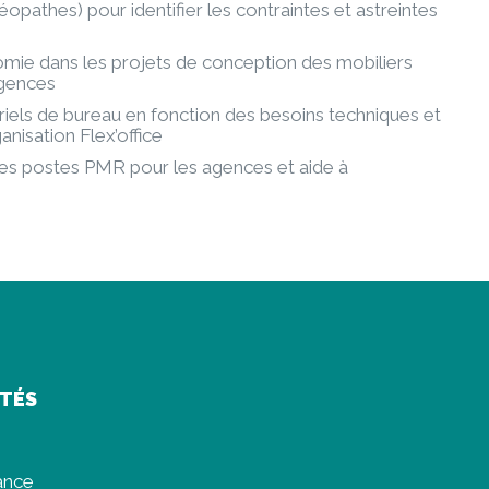
éopathes) pour identifier les contraintes et astreintes
omie dans les projets de conception des mobiliers
agences
els de bureau en fonction des besoins techniques et
nisation Flex’office
s postes PMR pour les agences et aide à
ITÉS
rance