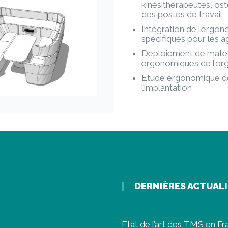
kinésithérapeutes, ost
des postes de travail
Intégration de l’ergon
spécifiques pour les 
Déploiement de matéri
ergonomiques de l’orga
Etude ergonomique de
l’implantation
DERNIÈRES ACTUAL
Etat de l’art des TMS en F