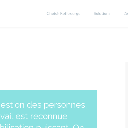
Choisir Reflex’ergo
Solutions
L’
gestion des personnes,
avail est reconnue
lisation puissant. On