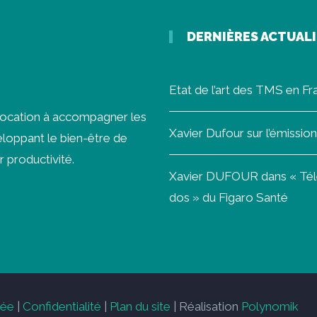
DERNIÈRES ACTUAL
Etat de l’art des TMS en F
vocation à accompagner les
Xavier Dufour sur l’émissi
loppant le bien-être de
r productivité.
Xavier DUFOUR dans « Télét
dos » du Figaro Santé
vée
|
Confidentialité
|
Plan du site
| Réalisation
Polynomik