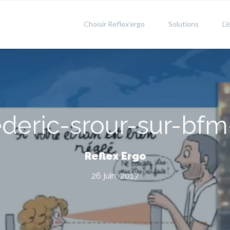
Choisir Reflex’ergo
Solutions
L’
ederic-srour-sur-bfm
Reflex Ergo
26 juin, 2017