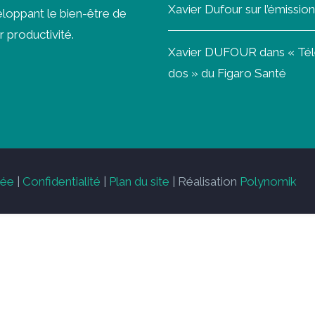
Xavier Dufour sur l’émissi
loppant le bien-être de
r productivité.
Xavier DUFOUR dans « Télét
dos » du Figaro Santé
vée
|
Confidentialité
|
Plan du site
| Réalisation
Polynomik