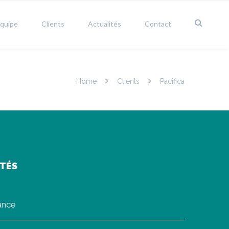
équipe
Clients
Actualités
Contact
Home
Clients
Pacifica
ITÉS
rance