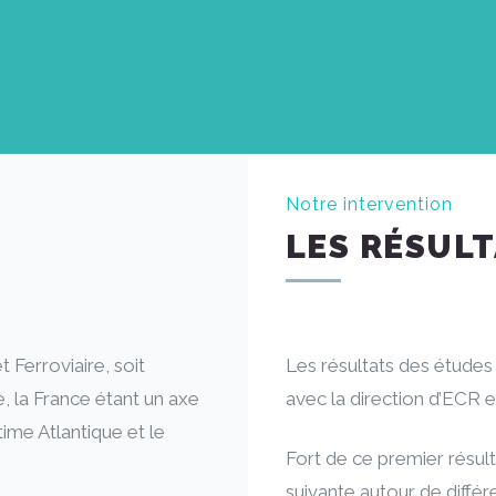
Notre intervention
LES RÉSUL
 Ferroviaire, soit
Les résultats des études
, la France étant un axe
avec la direction d’ECR 
time Atlantique et le
Fort de ce premier résulta
suivante autour de différ