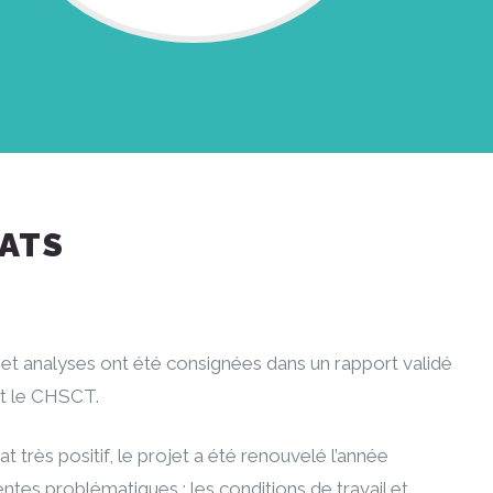
TATS
 et analyses ont été consignées dans un rapport validé
et le CHSCT.
t très positif, le projet a été renouvelé l’année
entes problématiques ; les conditions de travail et