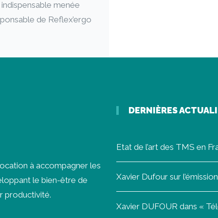
e indispensable menée
sponsable de Reflex’ergo
DERNIÈRES ACTUAL
Etat de l’art des TMS en F
vocation à accompagner les
Xavier Dufour sur l’émissi
loppant le bien-être de
r productivité.
Xavier DUFOUR dans « Télét