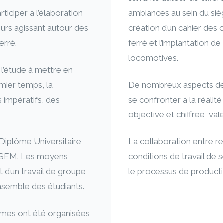
ticiper à l’élaboration
ambiances au sein du siè
eurs agissant autour des
création d’un cahier des
erré.
ferré et l’implantation d
locomotives.
 l’étude à mettre en
emier temps, la
De nombreux aspects de 
 impératifs, des
se confronter à la réali
objective et chiffrée, va
 Diplôme Universitaire
La collaboration entre r
l’ISEM. Les moyens
conditions de travail de s
et d’un travail de groupe
le processus de producti
nsemble des étudiants.
nômes ont été organisées